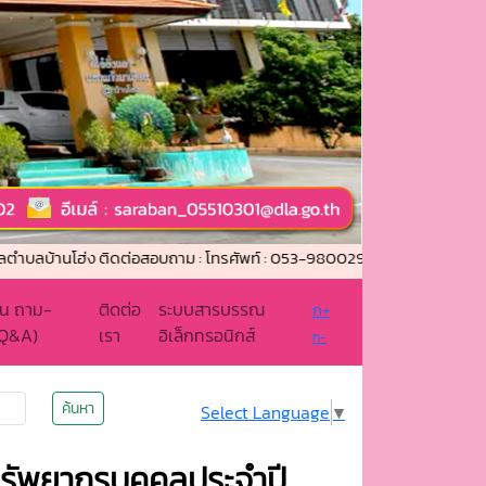
านโฮ่ง ติดต่อสอบถาม : โทรศัพท์ : 053-980029 โทรสาร (แฟกซ์) : 053-980
น ถาม-
ติดต่อ
ระบบสารบรรณ
ก+
(Q&A)
เรา
อิเล็กทรอนิกส์
ก-
ค้นหา
Select Language
▼
ัพยากรบุคคลประจำปี